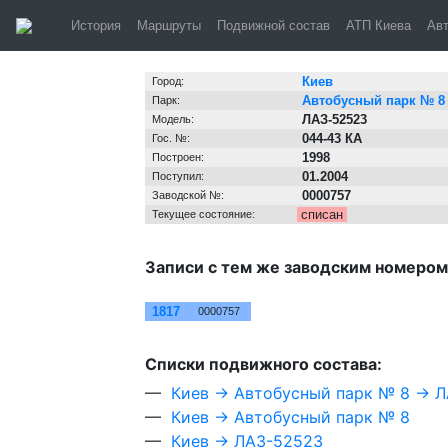
Киев, автобус
История
Маршруты
Подвижной состав
АТП Киева
Ав
Информация о транспортном средстве
Киев
Город:
Автобусный парк № 8
Парк:
ЛАЗ-52523
Модель:
044-43 КА
Гос. №:
1998
Построен:
01.2004
Поступил:
0000757
Заводской №:
списан
Текущее состояние:
Записи с тем же заводским номером
№
Зав. №
1817
0000757
Cписки подвижного состава:
—
Киев → Автобусный парк № 8 → 
—
Киев → Автобусный парк № 8
—
Киев → ЛАЗ-52523