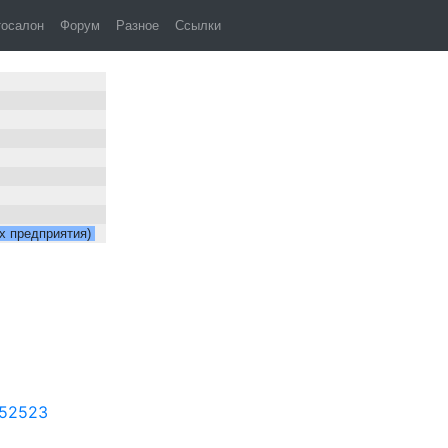
 1817
тосалон
Форум
Разное
Ссылки
х предприятия)
-52523