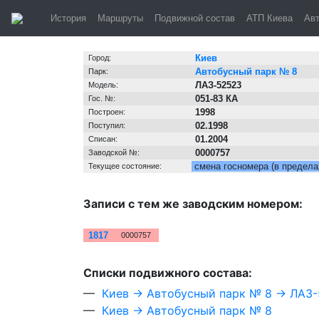
Киев, автобус №
История
Маршруты
Подвижной состав
АТП Киева
Ав
Информация о транспортном средстве
Киев
Город:
Автобусный парк № 8
Парк:
ЛАЗ-52523
Модель:
051-83 КА
Гос. №:
1998
Построен:
02.1998
Поступил:
01.2004
Списан:
0000757
Заводской №:
смена госномера (в предела
Текущее состояние:
Записи с тем же заводским номером:
№
Зав. №
1817
0000757
Cписки подвижного состава:
—
Киев → Автобусный парк № 8 → ЛАЗ
—
Киев → Автобусный парк № 8