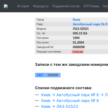
Киев, автобус
История
Маршруты
Подвижной состав
АТП Киева
Ав
Информация о транспортном средстве
Киев
Город:
Автобусный парк № 8
Парк:
ЛАЗ-52523
Модель:
045-15 КА
Гос. №:
1994
Построен:
01.2004
Поступил:
0000098
Заводской №:
списан
Текущее состояние:
Записи с тем же заводским номером
№
Зав. №
1807
0000098
Cписки подвижного состава:
—
Киев → Автобусный парк № 8 → 
—
Киев → Автобусный парк № 8
—
Киев → ЛАЗ-52523