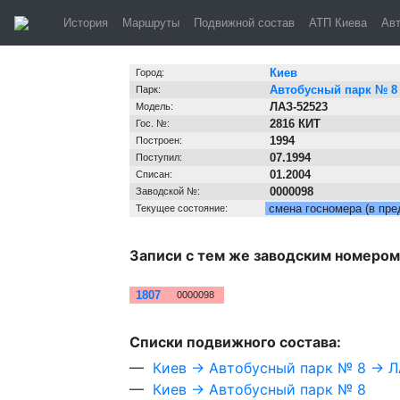
Киев, автобус
История
Маршруты
Подвижной состав
АТП Киева
Ав
Информация о транспортном средстве
Киев
Город:
Автобусный парк № 8
Парк:
ЛАЗ-52523
Модель:
2816 КИТ
Гос. №:
1994
Построен:
07.1994
Поступил:
01.2004
Списан:
0000098
Заводской №:
смена госномера (в пре
Текущее состояние:
Записи с тем же заводским номером
№
Зав. №
1807
0000098
Cписки подвижного состава:
—
Киев → Автобусный парк № 8 → 
—
Киев → Автобусный парк № 8