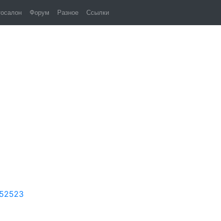
 1524
тосалон
Форум
Разное
Ссылки
-52523