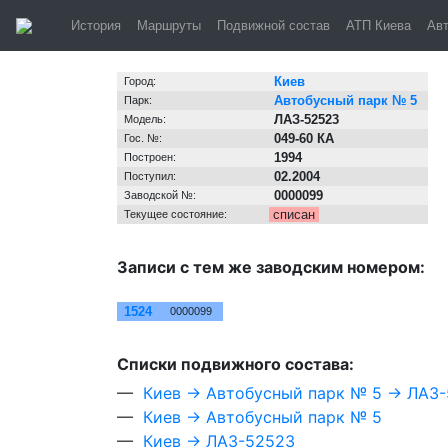
Киев, автобус №
История
Маршруты
Подвижной состав
АТП Киева
Ав
Информация о транспортном средстве
Киев
Город:
Автобусный парк № 5
Парк:
ЛАЗ-52523
Модель:
049-60 КА
Гос. №:
1994
Построен:
02.2004
Поступил:
0000099
Заводской №:
списан
Текущее состояние:
Записи с тем же заводским номером:
№
Зав. №
1524
0000099
Cписки подвижного состава:
—
Киев → Автобусный парк № 5 → ЛАЗ
—
Киев → Автобусный парк № 5
—
Киев → ЛАЗ-52523