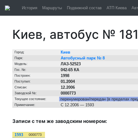
История
Маршруты
Подвижной состав
АТП Киева
Ав
Киев, автобус № 18
Информация о транспортном средстве
Киев
Город:
Автобусный парк № 8
Парк:
ЛАЗ-52523
Модель:
042-65 КА
Гос. №:
1998
Построен:
01.2004
Поступил:
12.2006
Списан:
0000773
Заводской №:
перенумерован/передан (в пределах пре
Текущее состояние:
С 12.2006 — 1593
Примечание:
Записи с тем же заводским номером:
№
Зав. №
1593
0000773