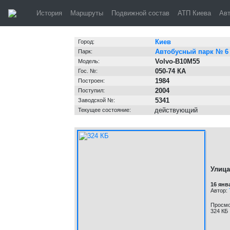
Киев, автобус
История
Маршруты
Подвижной состав
АТП Киева
Ав
Информация о транспортном средстве
Киев
Город:
Автобусный парк № 6
Парк:
Volvo-B10M55
Модель:
050-74 КА
Гос. №:
1984
Построен:
2004
Поступил:
5341
Заводской №:
действующий
Текущее состояние:
Улица
16 янв
Автор:
Просмо
324 КБ