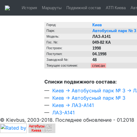
Киев, автобус
История
Маршруты
Подвижной состав
АТП Киева
Ав
Информация о транспортном средстве
Киев
Город:
Автобусный парк № 3
Парк:
ЛАЗ-А141
Модель:
049-82 КА
Гос. №:
1998
Построен:
04.1998
Поступил:
48
Заводской №:
списан
Текущее состояние:
Cписки подвижного состава:
—
Киев → Автобусный парк № 3 → Л
—
Киев → Автобусный парк № 3
—
Киев → ЛАЗ-А141
—
ЛАЗ-А141
© Kievbus, 2003-2018. Последнее обновление - 01.2018