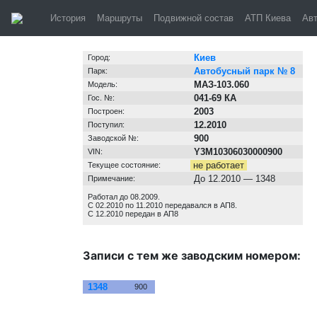
Киев, автобус №
История
Маршруты
Подвижной состав
АТП Киева
Ав
Информация о транспортном средстве
Киев
Город:
Автобусный парк № 8
Парк:
МАЗ-103.060
Модель:
041-69 КА
Гос. №:
2003
Построен:
12.2010
Поступил:
900
Заводской №:
Y3M10306030000900
VIN:
не работает
Текущее состояние:
До 12.2010 — 1348
Примечание:
Работал до 08.2009.
С 02.2010 по 11.2010 передавался в АП8.
С 12.2010 передан в АП8
Записи с тем же заводским номером:
№
Зав. №
1348
900