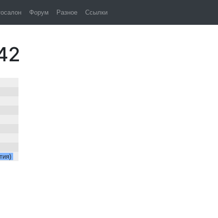
тосалон
Форум
Разное
Ссылки
42
тия)