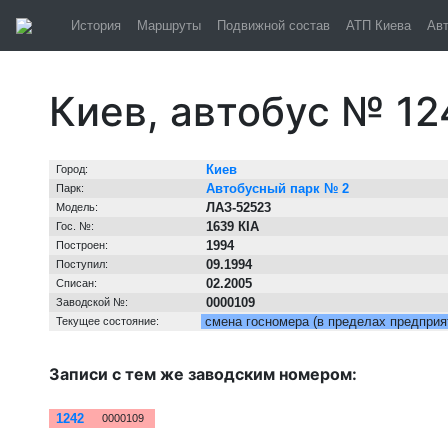
История
Маршруты
Подвижной состав
АТП Киева
Ав
Киев, автобус № 12
Информация о транспортном средстве
Киев
Город:
Автобусный парк № 2
Парк:
ЛАЗ-52523
Модель:
1639 КІА
Гос. №:
1994
Построен:
09.1994
Поступил:
02.2005
Списан:
0000109
Заводской №:
смена госномера (в пределах предприя
Текущее состояние:
Записи с тем же заводским номером:
№
Зав. №
1242
0000109