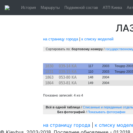
Киев. Авто
История
Маршруты
Подвижной состав
АТП Киева
Ав
ЛА
на страницу города
|
к списку моделей
Сортировать по:
бортовому номеру
/
государственном
№
Гос. №
Зав. №
Постр.
Примечани
1830
039-14 КА
117
2003
Тендер 2003
1831
039-15 КА
110
2003
Тендер 2003
1863
053-80 КА
148
2004
1864
053-81 КА
149
2004
Показано записей: 4 из 4
Всё в одной таблице
/
Cписанные и переданные отдел
Без фотографий
/
Показывать фотографии
на страницу города
|
к списку модел
© Kievbus, 2003-2018. Последнее обновление - 01.2018