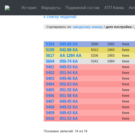
Vol
История
Маршруты
Подвижной состав
АТП Киева
Ав
к списку моделей
Сортировать по:
заводскому номеру
/
дате постройки
/
№
Гос. №
Зав. №
Постр.
Город
5304
049-80 КА
3696
1982
Киев
5109
042-88 КА
5012
1983
Киев
5617
АА 1284 АА
5206
1983
Киев
5604
050-74 КА
5341
1984
Киев
5401
049-53 КА
Киев
5402
051-54 КА
Киев
5403
049-46 КА
Киев
5404
052-63 КА
Киев
5405
051-52 КА
Киев
5406
051-58 КА
Киев
5407
049-45 КА
Киев
5408
049-52 КА
Киев
5409
049-43 КА
Киев
5410
051-53 КА
Киев
Показано записей: 14 из 14